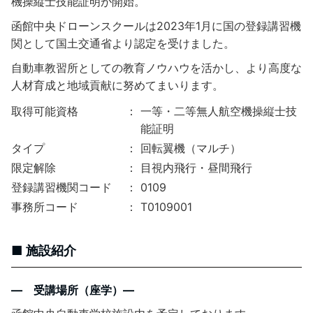
機操縦士技能証明が開始。
函館中央ドローンスクールは2023年1月に国の登録講習機
関として国土交通省より認定を受けました。
自動車教習所としての教育ノウハウを活かし、より高度な
人材育成と地域貢献に努めてまいります。
取得可能資格
一等・二等無人航空機操縦士技
能証明
タイプ
回転翼機（マルチ）
限定解除
目視内飛行・昼間飛行
登録講習機関コード
0109
事務所コード
T0109001
施設紹介
― 受講場所（座学）―